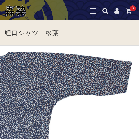
0
鯉口シャツ｜松葉