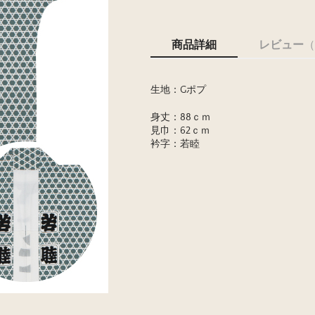
商品詳細
レビュー
（
生地：Gポプ
身丈：88ｃｍ
見巾：62ｃｍ
衿字：若睦