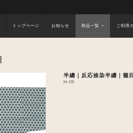
トップページ
お知らせ
商品一覧
ご利用
目
半纏｜反応捺染半纏｜籠
ht-05