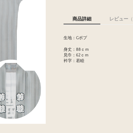
商品詳細
レビュー
（
生地：Gポプ
身丈：88ｃｍ
見巾：62ｃｍ
衿字：若睦