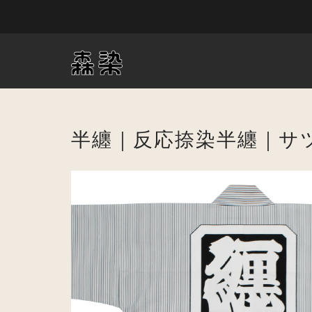
半纏｜反応捺染半纏｜サ