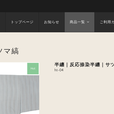
トップページ
お知らせ
商品一覧
ご利用
ツマ縞
半纏｜反応捺染半纏｜サ
Hot
ht-04